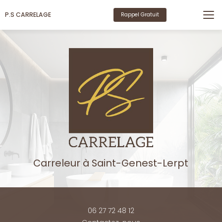
Aller
au
P.S CARRELAGE
Rappel Gratuit
contenu
principal
Carreleur
à Saint-Genest-Lerpt
06 27 72 48 12