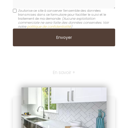
J'autorise ce site à conserver l'ensemble des données
transmises dans ce formulaire pour faciliter le suivi et le
traitement de ma demande.
(Aucune exploitation
commerciale ne sera faite des données conservées. Voir
notre
politique de confidentialité
)
En savoir +