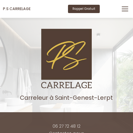
Aller
au
P.S CARRELAGE
Rappel Gratuit
contenu
principal
Carreleur
à Saint-Genest-Lerpt
06 27 72 48 12