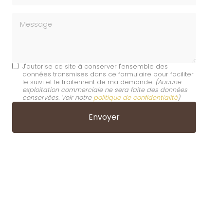
Message
J'autorise ce site à conserver l'ensemble des
données transmises dans ce formulaire pour faciliter
le suivi et le traitement de ma demande.
(Aucune
exploitation commerciale ne sera faite des données
conservées. Voir notre
politique de confidentialité
)