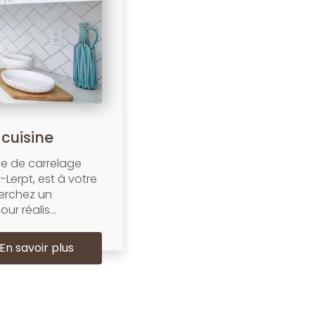
cuisine
se de carrelage
-Lerpt, est à votre
herchez un
r réalis...
En savoir plus