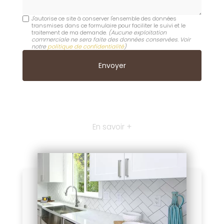
J'autorise ce site à conserver l'ensemble des données
transmises dans ce formulaire pour faciliter le suivi et le
traitement de ma demande.
(Aucune exploitation
commerciale ne sera faite des données conservées. Voir
notre
politique de confidentialité
)
En savoir +