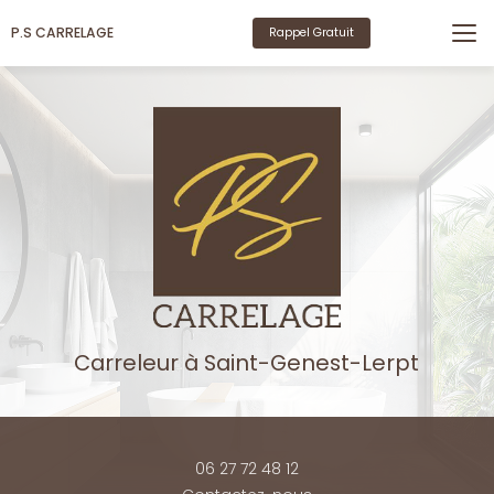
Aller
au
P.S CARRELAGE
Rappel Gratuit
contenu
principal
Carreleur
à Saint-Genest-Lerpt
06 27 72 48 12