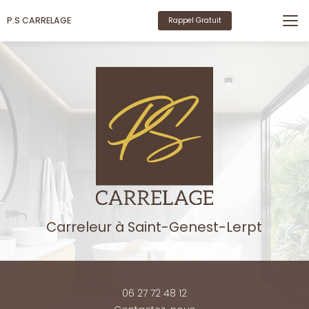
Aller
au
P.S CARRELAGE
Rappel Gratuit
contenu
principal
Carreleur
à Saint-Genest-Lerpt
06 27 72 48 12